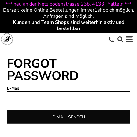
*** neu an der Netzibodenstrasse 23b, 4133 Pratteln ***
Derzeit keine Online Bestellungen im ver1shop.ch möglich.
Anfragen sind möglich.
Kunden und Team Shops sind weiterhin aktiv und
bestellbar
FORGOT
PASSWORD
E-Mail
E-MAIL SENDEN