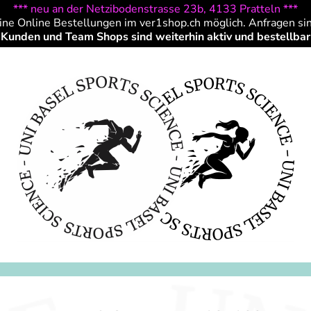
*** neu an der Netzibodenstrasse 23b, 4133 Pratteln ***
ine Online Bestellungen im ver1shop.ch möglich. Anfragen si
Kunden und Team Shops sind weiterhin aktiv und bestellbar