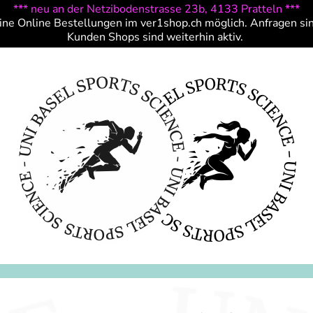
*** neu an der Netzibodenstrasse 23b, 4133 Pratteln ***
ine Online Bestellungen im ver1shop.ch möglich. Anfragen si
Kunden Shops sind weiterhin aktiv.