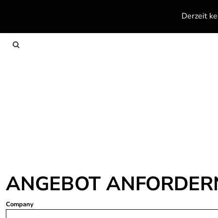
{CC} - {CN}
Derzeit ke
Anmelden
Registrieren
Warenkorb: 0 Artikel
Currency:
ANGEBOT ANFORDER
Company