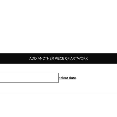
ADD ANOTHER PIECE OF ARTWORK
select date