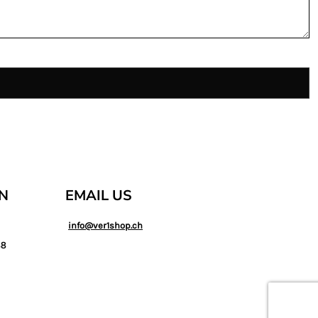
AN
EMAIL US
info@ver1shop.ch
88