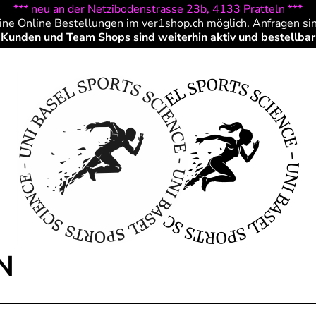
*** neu an der Netzibodenstrasse 23b, 4133 Pratteln ***
ine Online Bestellungen im ver1shop.ch möglich. Anfragen si
Kunden und Team Shops sind weiterhin aktiv und bestellbar
N