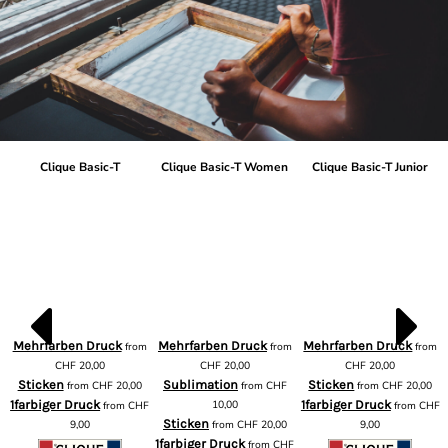
Clique Basic-T
Clique Basic-T Women
Clique Basic-T Junior
Mehrfarben Druck
Mehrfarben Druck
Mehrfarben Druck
from
from
from
m
CHF
20,00
CHF
20,00
CHF
20,00
Sticken
Sublimation
Sticken
from
CHF
20,00
from
CHF
from
CHF
20,00
1farbiger Druck
10,00
1farbiger Druck
from
CHF
from
CHF
F
Sticken
9,00
from
CHF
20,00
9,00
1farbiger Druck
from
CHF