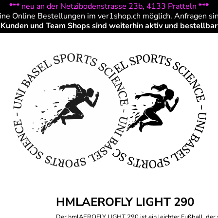
*** neu an der Netzibodenstrasse 23b, 4133 Pratteln ***
ine Online Bestellungen im ver1shop.ch möglich. Anfragen si
Kunden und Team Shops sind weiterhin aktiv und bestellbar
HMLAEROFLY LIGHT 290
Der hmlAEROFLY LIGHT 290 ist ein leichter Fußball, der sp