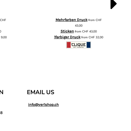
Mehrfarben Druck
m
CHF
from
CHF
43,00
Sticken
0
from
CHF
43,00
1farbiger Druck
F
9,00
from
CHF
32,00
AN
EMAIL US
info@ver1shop.ch
88