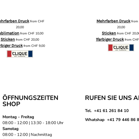
hrfarben Druck
Mehrfarben Druck
from
CHF
fro
20,00
20,00
ublimation
Sticken
from
CHF
10,00
from
CHF
20,0
Sticken
1farbiger Druck
from
CHF
20,00
from
CH
arbiger Druck
from
CHF
9,00
ÖFFNUNGSZEITEN
RUFEN SIE UNS 
SHOP
Tel. +41 61 261 84 10
Montag - Freitag
Whatshap +41 79 446 86 
08:00 - 12:00 | 13:30 - 18:00 Uhr
Samstag
08:00 - 12:00 | Nachmittag