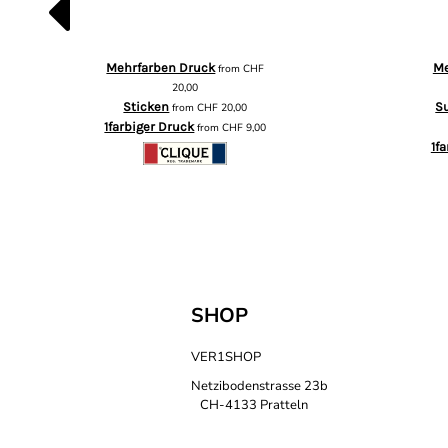
Mehrfarben Druck
Me
from
CHF
20,00
Sticken
S
from
CHF
20,00
1farbiger Druck
from
CHF
9,00
1f
SHOP
VER1SHOP
Netzibodenstrasse 23b
CH-4133 Pratteln