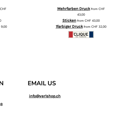
Mehrfarben Druck
m
CHF
from
CHF
43,00
Sticken
0
from
CHF
43,00
1farbiger Druck
F
9,00
from
CHF
32,00
AN
EMAIL US
info@ver1shop.ch
88