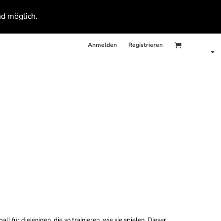
nd möglich.
Anmelden
Registrieren
für diejenigen, die so trainieren, wie sie spielen. Dieser