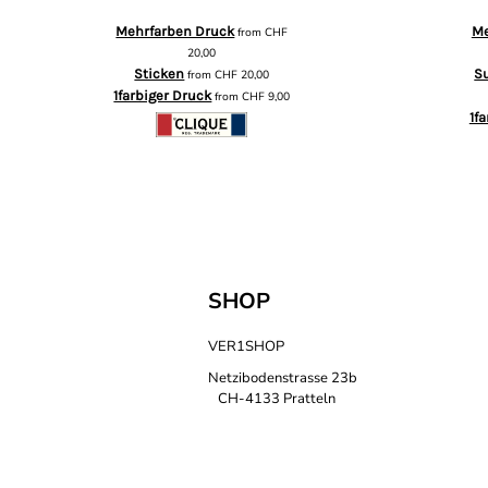
Mehrfarben Druck
Me
from
CHF
20,00
Sticken
S
from
CHF
20,00
1farbiger Druck
from
CHF
9,00
1f
SHOP
VER1SHOP
Netzibodenstrasse 23b
CH-4133 Pratteln