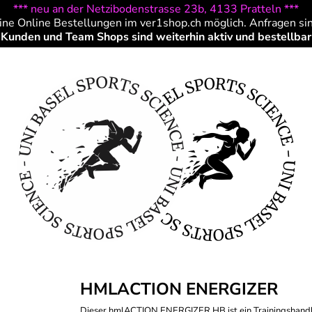
*** neu an der Netzibodenstrasse 23b, 4133 Pratteln ***
ine Online Bestellungen im ver1shop.ch möglich. Anfragen si
Kunden und Team Shops sind weiterhin aktiv und bestellbar
HMLACTION ENERGIZER
Dieser hmlACTION ENERGIZER HB ist ein Trainingshandball 