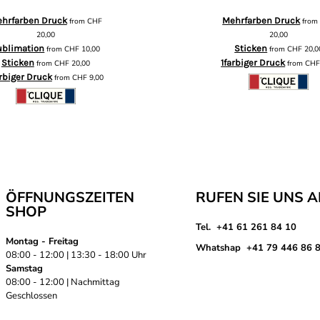
hrfarben Druck
Mehrfarben Druck
from
CHF
fro
20,00
20,00
ublimation
Sticken
from
CHF
10,00
from
CHF
20,0
Sticken
1farbiger Druck
from
CHF
20,00
from
CH
arbiger Druck
from
CHF
9,00
ÖFFNUNGSZEITEN
RUFEN SIE UNS 
SHOP
Tel. +41 61 261 84 10
Montag - Freitag
Whatshap +41 79 446 86 
08:00 - 12:00 | 13:30 - 18:00 Uhr
Samstag
08:00 - 12:00 | Nachmittag
Geschlossen