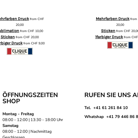
hrfarben Druck
Mehrfarben Druck
from
CHF
fro
20,00
20,00
ublimation
Sticken
from
CHF
10,00
from
CHF
20,0
Sticken
1farbiger Druck
from
CHF
20,00
from
CH
arbiger Druck
from
CHF
9,00
ÖFFNUNGSZEITEN
RUFEN SIE UNS 
SHOP
Tel. +41 61 261 84 10
Montag - Freitag
Whatshap +41 79 446 86 
08:00 - 12:00 | 13:30 - 18:00 Uhr
Samstag
08:00 - 12:00 | Nachmittag
Geschlossen