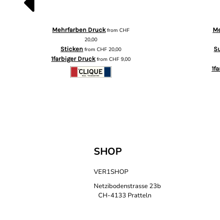
Mehrfarben Druck
Me
from
CHF
20,00
Sticken
S
from
CHF
20,00
1farbiger Druck
from
CHF
9,00
1f
SHOP
VER1SHOP
Netzibodenstrasse 23b
CH-4133 Pratteln