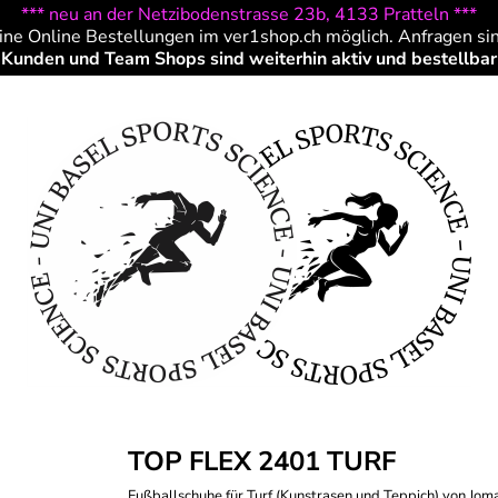
*** neu an der Netzibodenstrasse 23b, 4133 Pratteln ***
ine Online Bestellungen im ver1shop.ch möglich. Anfragen si
Kunden und Team Shops sind weiterhin aktiv und bestellbar
TOP FLEX 2401 TURF
Fußballschuhe für Turf (Kunstrasen und Teppich) von Joma. 