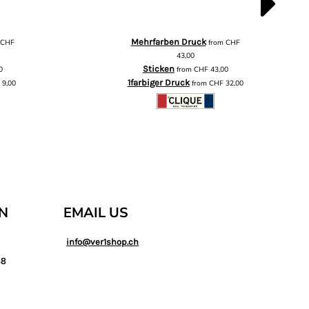
Mehrfarben Druck
m
CHF
from
CHF
43,00
Sticken
0
from
CHF
43,00
1farbiger Druck
F
9,00
from
CHF
32,00
AN
EMAIL US
info@ver1shop.ch
88