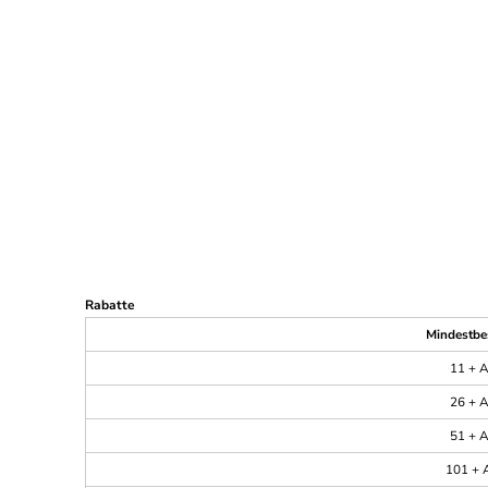
Rabatte
Mindestbe
11 + A
26 + A
51 + A
101 + A