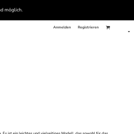
nd möglich.
Anmelden
Registrieren
Es ist ein leichtes und vielseitiges Modell, das sowohl für das