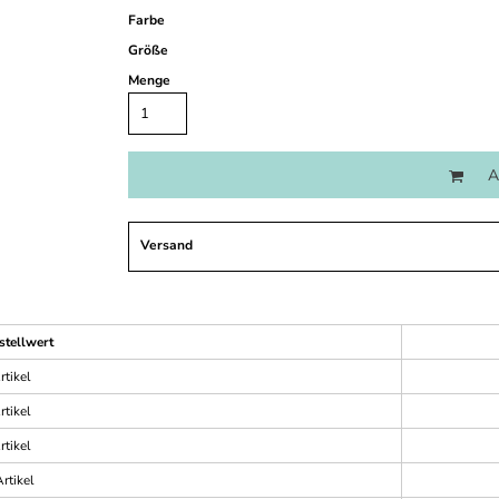
Farbe
Größe
Menge
A
Versand
stellwert
rtikel
rtikel
rtikel
rtikel