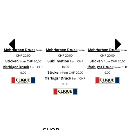
Mehrfarben Druck
Mehrfarben Druck
Mehrfarben Druck
from
from
from
m
CHF
20,00
CHF
20,00
CHF
20,00
Sticken
Sublimation
Sticken
from
CHF
20,00
from
CHF
from
CHF
20,00
1farbiger Druck
10,00
1farbiger Druck
from
CHF
from
CHF
F
Sticken
9,00
from
CHF
20,00
9,00
1farbiger Druck
from
CHF
9,00