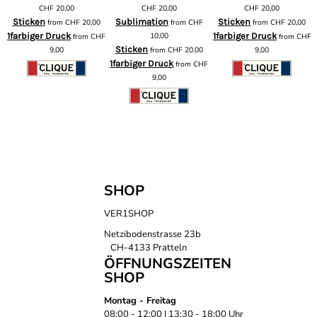
m
CHF
20,00
CHF
20,00
CHF
20,00
Sticken
Sublimation
Sticken
from
CHF
20,00
from
CHF
from
CHF
20,00
1farbiger Druck
10,00
1farbiger Druck
from
CHF
from
CHF
F
Sticken
9,00
from
CHF
20,00
9,00
1farbiger Druck
from
CHF
9,00
SHOP
VER1SHOP
Netzibodenstrasse 23b
CH-4133 Pratteln
ÖFFNUNGSZEITEN
SHOP
Montag - Freitag
08:00 - 12:00 | 13:30 - 18:00 Uhr