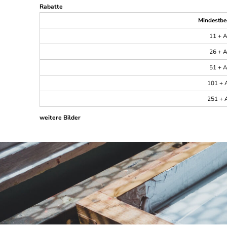
Rabatte
Mindestbe
11 + A
26 + A
51 + A
101 + A
251 + A
weitere Bilder