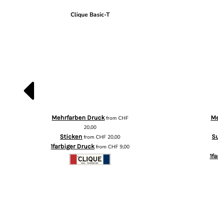
Clique Basic-T
Mehrfarben Druck
Me
from
CHF
20,00
Sticken
S
from
CHF
20,00
1farbiger Druck
from
CHF
9,00
1f