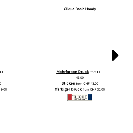
r
Clique Basic Hoody
Mehrfarben Druck
m
CHF
from
CHF
43,00
Sticken
0
from
CHF
43,00
1farbiger Druck
F
9,00
from
CHF
32,00