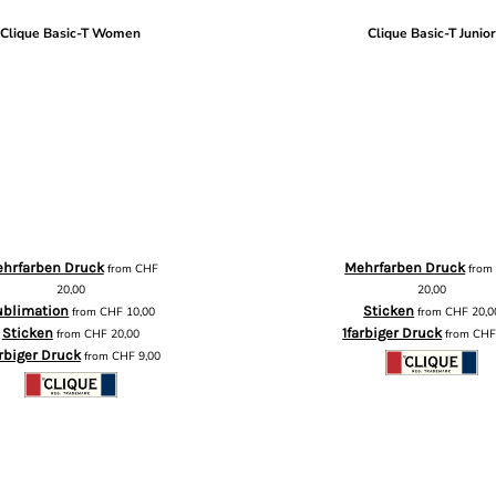
Clique Basic-T Women
Clique Basic-T Junio
hrfarben Druck
Mehrfarben Druck
from
CHF
fro
20,00
20,00
ublimation
Sticken
from
CHF
10,00
from
CHF
20,0
Sticken
1farbiger Druck
from
CHF
20,00
from
CH
arbiger Druck
from
CHF
9,00