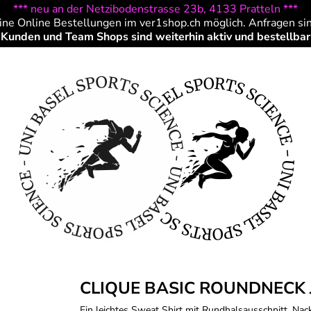
*** neu an der Netzibodenstrasse 23b, 4133 Pratteln ***
ine Online Bestellungen im ver1shop.ch möglich. Anfragen si
Kunden und Team Shops sind weiterhin aktiv und bestellbar
CLIQUE BASIC ROUNDNECK 
Ein leichtes Sweat Shirt mit Rundhalsausschnitt. 