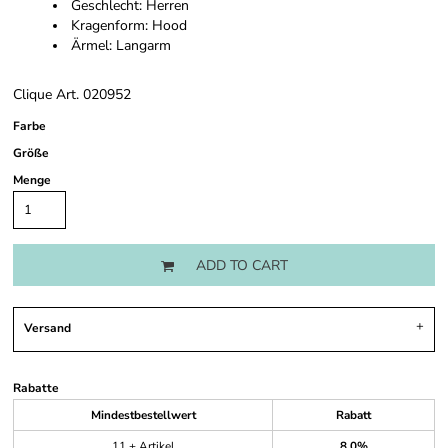
Geschlecht: Herren
Kragenform: Hood
Ärmel: Langarm
Clique Art. 020952
Farbe
Größe
Menge
ADD TO CART
Versand
Rabatte
Mindestbestellwert
Rabatt
11 + Artikel
8.0%