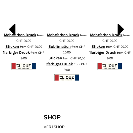
Mehrfarben Druck
Mehrfarben Druck
Mehrfarben Druck
from
from
from
m
CHF
20,00
CHF
20,00
CHF
20,00
Sticken
Sublimation
Sticken
from
CHF
20,00
from
CHF
from
CHF
20,00
1farbiger Druck
10,00
1farbiger Druck
from
CHF
from
CHF
F
Sticken
9,00
from
CHF
20,00
9,00
1farbiger Druck
from
CHF
9,00
SHOP
VER1SHOP