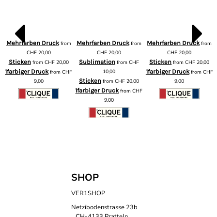
Mehrfarben Druck
Mehrfarben Druck
Mehrfarben Druck
from
from
from
m
CHF
20,00
CHF
20,00
CHF
20,00
Sticken
Sublimation
Sticken
from
CHF
20,00
from
CHF
from
CHF
20,00
1farbiger Druck
10,00
1farbiger Druck
from
CHF
from
CHF
F
Sticken
9,00
from
CHF
20,00
9,00
1farbiger Druck
from
CHF
9,00
SHOP
VER1SHOP
Netzibodenstrasse 23b
CH-4133 Pratteln