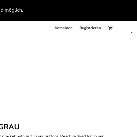
nd möglich.
Anmelden
Registrieren
 GRAU
on placket with self colour buttons, Reactive dyed for colour