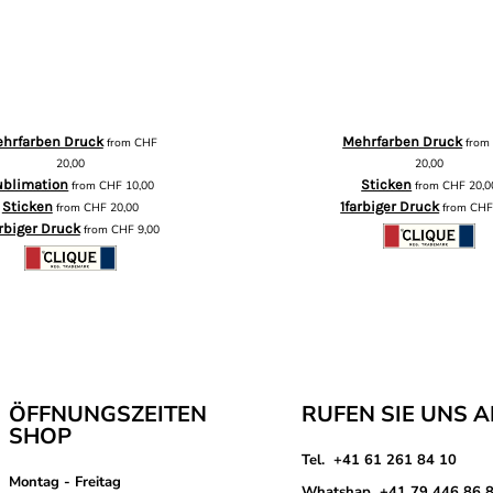
hrfarben Druck
Mehrfarben Druck
from
CHF
fro
20,00
20,00
ublimation
Sticken
from
CHF
10,00
from
CHF
20,0
Sticken
1farbiger Druck
from
CHF
20,00
from
CH
arbiger Druck
from
CHF
9,00
ÖFFNUNGSZEITEN
RUFEN SIE UNS 
SHOP
Tel. +41 61 261 84 10
Montag - Freitag
Whatshap +41 79 446 86 