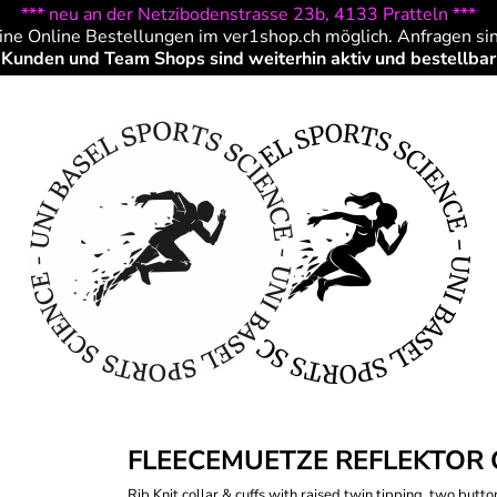
*** neu an der Netzibodenstrasse 23b, 4133 Pratteln ***
ine Online Bestellungen im ver1shop.ch möglich. Anfragen si
Kunden und Team Shops sind weiterhin aktiv und bestellbar
FLEECEMUETZE REFLEKTOR
Rib Knit collar & cuffs with raised twin tipping, two butt