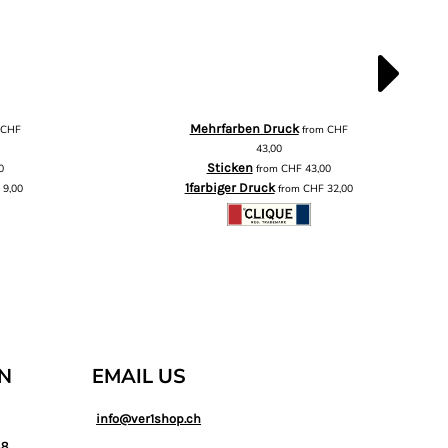
Mehrfarben Druck
m
CHF
from
CHF
43,00
Sticken
0
from
CHF
43,00
1farbiger Druck
F
9,00
from
CHF
32,00
AN
EMAIL US
info@ver1shop.ch
88