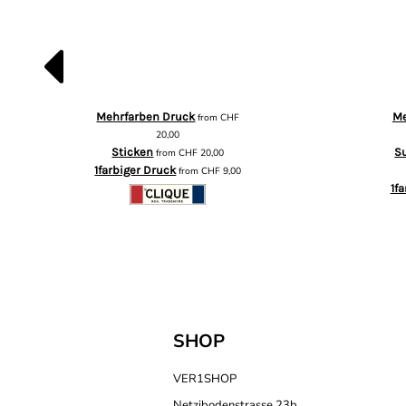
Mehrfarben Druck
Me
from
CHF
20,00
Sticken
S
from
CHF
20,00
1farbiger Druck
from
CHF
9,00
1f
SHOP
VER1SHOP
Netzibodenstrasse 23b