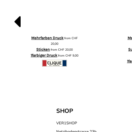
Mehrfarben Druck
Me
from
CHF
20,00
Sticken
S
from
CHF
20,00
1farbiger Druck
from
CHF
9,00
1f
SHOP
VER1SHOP
Netzibodenstrasse 23b