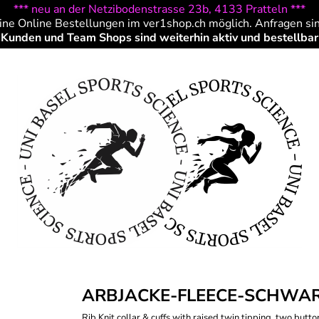
*** neu an der Netzibodenstrasse 23b, 4133 Pratteln ***
ine Online Bestellungen im ver1shop.ch möglich. Anfragen si
Kunden und Team Shops sind weiterhin aktiv und bestellbar
ARBJACKE-FLEECE-SCHWAR
Rib Knit collar & cuffs with raised twin tipping, two butt