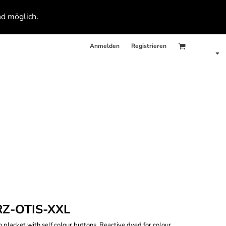
nd möglich.
Anmelden
Registrieren
Z-OTIS-XXL
on placket with self colour buttons, Reactive dyed for colour