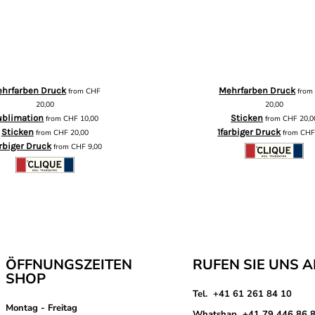
hrfarben Druck
Mehrfarben Druck
from
CHF
fro
20,00
20,00
ublimation
Sticken
from
CHF
10,00
from
CHF
20,0
Sticken
1farbiger Druck
from
CHF
20,00
from
CH
arbiger Druck
from
CHF
9,00
ÖFFNUNGSZEITEN
RUFEN SIE UNS 
SHOP
Tel. +41 61 261 84 10
Montag - Freitag
Whatshap +41 79 446 86 