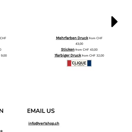
Mehrfarben Druck
m
CHF
from
CHF
43,00
Sticken
0
from
CHF
43,00
1farbiger Druck
F
9,00
from
CHF
32,00
AN
EMAIL US
info@ver1shop.ch
88