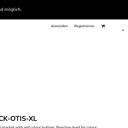
nd möglich.
Anmelden
Registrieren
K-OTIS-XL
on placket with self colour buttons, Reactive dyed for colour