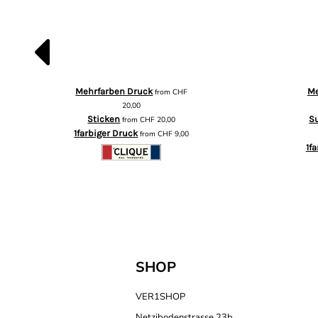
Mehrfarben Druck
Me
from
CHF
20,00
Sticken
S
from
CHF
20,00
1farbiger Druck
from
CHF
9,00
1f
SHOP
VER1SHOP
Netzibodenstrasse 23b