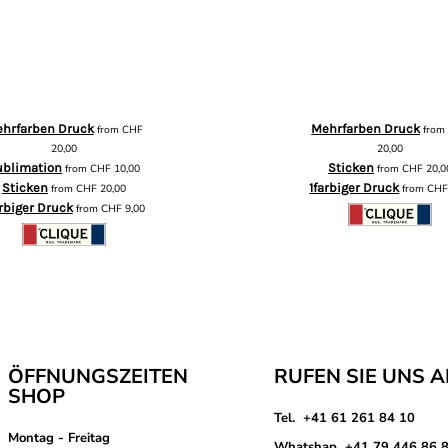
hrfarben Druck
Mehrfarben Druck
from
CHF
fro
20,00
20,00
ublimation
Sticken
from
CHF
10,00
from
CHF
20,0
Sticken
1farbiger Druck
from
CHF
20,00
from
CH
arbiger Druck
from
CHF
9,00
ÖFFNUNGSZEITEN
RUFEN SIE UNS 
SHOP
Tel. +41 61 261 84 10
Montag - Freitag
Whatshap +41 79 446 86 