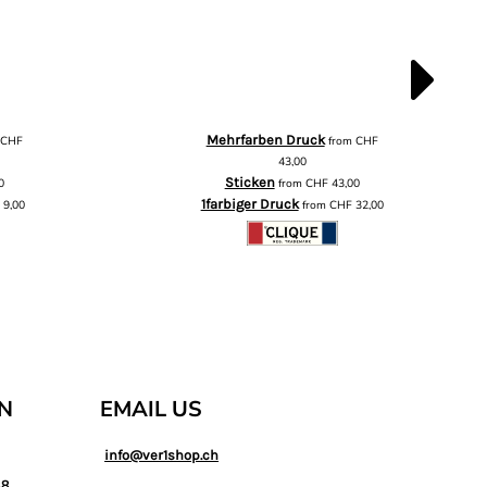
Mehrfarben Druck
m
CHF
from
CHF
43,00
Sticken
0
from
CHF
43,00
1farbiger Druck
F
9,00
from
CHF
32,00
AN
EMAIL US
info@ver1shop.ch
88