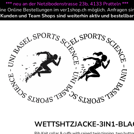
*** neu an der Netzibodenstrasse 23b, 4133 Pratteln ***
ine Online Bestellungen im ver1shop.ch möglich. Anfragen si
Kunden und Team Shops sind weiterhin aktiv und bestellbar
WETTSHTZJACKE-3IN1-BLAC
Rib Knit collar & cuffs with raised twin tipping, two butt