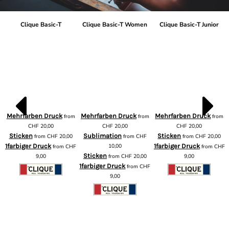
Clique Basic-T
Clique Basic-T Women
Clique Basic-T Junior
Mehrfarben Druck
Mehrfarben Druck
Mehrfarben Druck
from
from
from
m
CHF
20,00
CHF
20,00
CHF
20,00
Sticken
Sublimation
Sticken
from
CHF
20,00
from
CHF
from
CHF
20,00
1farbiger Druck
10,00
1farbiger Druck
from
CHF
from
CHF
F
Sticken
9,00
from
CHF
20,00
9,00
1farbiger Druck
from
CHF
9,00