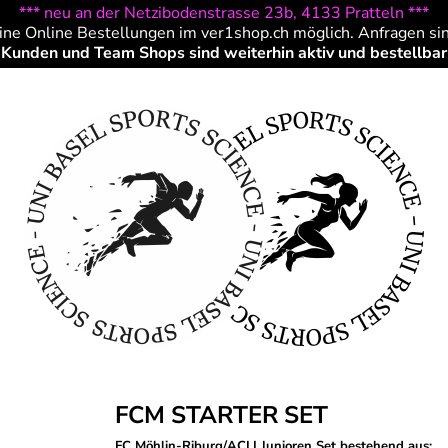
*** neu an der Netzibodenstrasse 23b, 4133 Pratteln ***
ine Online Bestellungen im ver1shop.ch möglich. Anfragen si
Kunden und Team Shops sind weiterhin aktiv und bestellbar
FCM STARTER SET
FC Möhlin-Riburg/ACLI Junioren Set bestehend aus: