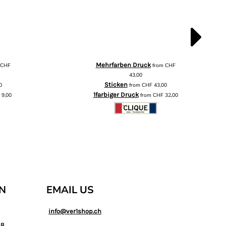
Mehrfarben Druck
m
CHF
from
CHF
43,00
Sticken
0
from
CHF
43,00
1farbiger Druck
F
9,00
from
CHF
32,00
AN
EMAIL US
info@ver1shop.ch
88