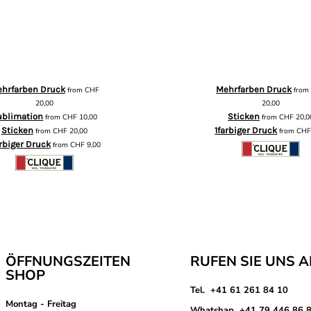
hrfarben Druck
Mehrfarben Druck
from
CHF
fro
20,00
20,00
ublimation
Sticken
from
CHF
10,00
from
CHF
20,0
Sticken
1farbiger Druck
from
CHF
20,00
from
CH
arbiger Druck
from
CHF
9,00
ÖFFNUNGSZEITEN
RUFEN SIE UNS 
SHOP
Tel. +41 61 261 84 10
Montag - Freitag
Whatshap +41 79 446 86 