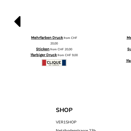
Mehrfarben Druck
Me
from
CHF
20,00
Sticken
S
from
CHF
20,00
1farbiger Druck
from
CHF
9,00
1f
SHOP
VER1SHOP
Netzibodenstrasse 23b